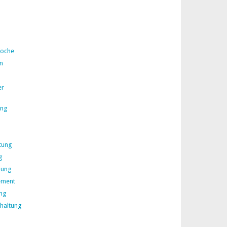
Woche
m
er
ing
tung
g
lung
ement
ng
rhaltung