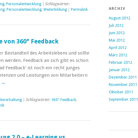
ung
,
Personalentwicklung
| Schlagwörter:
ARCHIV
ung
,
Personalentwicklung
,
Weiterbildung
|
Permalink
August 2012
Juli 2012
Juni 2012
le von 360° Feedback
Mai 2012
April 2012
er Bestandteil des Arbeitslebens und sollte
März 2012
n werden. Feedback an sich gibt es schon
Februar 2012
ad Feedback‘ ist noch ein recht junges
Januar 2012
tenzen und Leistungen von Mitarbeitern
Dezember 2011
n
→
November 2011
Oktober 2011
September 2011
itererhaltung
| Schlagwörter:
360° Feedback
,
ink
ng 2.0 – e-Learning vs.