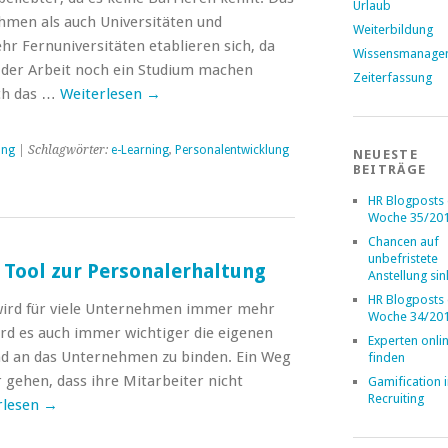
Urlaub
hmen als auch Universitäten und
Weiterbildung
 Fernuniversitäten etablieren sich, da
Wissensmanage
 der Arbeit noch ein Studium machen
Zeiterfassung
rch das …
Weiterlesen
→
ung
| Schlagwörter:
e-Learning
,
Personalentwicklung
NEUESTE
BEITRÄGE
HR Blogposts
Woche 35/20
Chancen auf
unbefristete
 Tool zur Personalerhaltung
Anstellung si
HR Blogposts
ird für viele Unternehmen immer mehr
Woche 34/20
ird es auch immer wichtiger die eigenen
Experten onli
nd an das Unternehmen zu binden. Ein Weg
finden
gehen, dass ihre Mitarbeiter nicht
Gamification 
Recruiting
rlesen
→