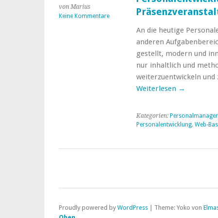
von Marius
Präsenzveranstal
Keine Kommentare
An die heutige Personale
anderen Aufgabenberei
gestellt, modern und inn
nur inhaltlich und meth
weiterzuentwickeln und z
Weiterlesen
→
Kategorien:
Personalmanage
Personalentwicklung
,
Web-Bas
Proudly powered by
WordPress
|
Theme: Yoko von
Elma
Oben