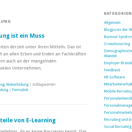
KATEGORIEN
LUNG
Allgemein
Blogposts der 
ung ist ein Muss
Burnout Syndro
Crowdsourcing
ten derzeit unter ihren Mitteln. Das ist
Demographisch
h an allen Ecken und Enden an Fachkräften
Wandel
llem auch an der mangelnden
Employer Brand
 vielen Unternehmen.
Feedback
HR Software
Mitarbeitererhal
ung
,
Weiterbildung
| Schlagwörter:
ldung
|
Permalink
Mobile Recruitin
Personalentwick
Personalmanag
Personalmarketi
teile von E-Learning
Recruiting und E
Social Recruiting
eliebter, da es keine Barrieren kennt. Das