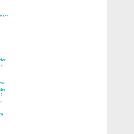
ment
 der
12
nken
 der
12
ne
im