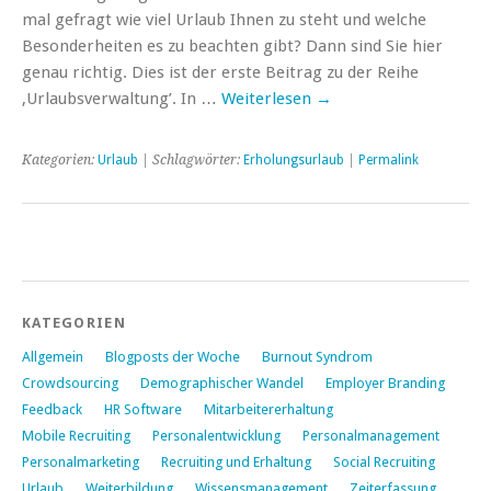
mal gefragt wie viel Urlaub Ihnen zu steht und welche
Besonderheiten es zu beachten gibt? Dann sind Sie hier
genau richtig. Dies ist der erste Beitrag zu der Reihe
‚Urlaubsverwaltung’. In …
Weiterlesen
→
Kategorien:
Urlaub
| Schlagwörter:
Erholungsurlaub
|
Permalink
KATEGORIEN
Allgemein
Blogposts der Woche
Burnout Syndrom
Crowdsourcing
Demographischer Wandel
Employer Branding
Feedback
HR Software
Mitarbeitererhaltung
Mobile Recruiting
Personalentwicklung
Personalmanagement
Personalmarketing
Recruiting und Erhaltung
Social Recruiting
Urlaub
Weiterbildung
Wissensmanagement
Zeiterfassung