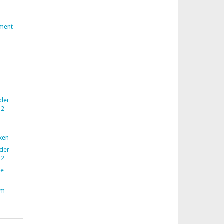
ment
 der
12
nken
 der
12
ne
im