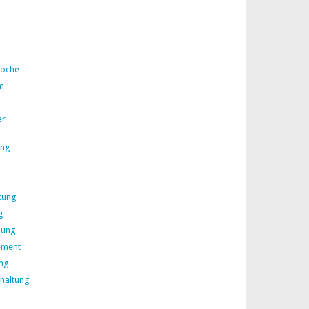
Woche
m
er
ing
tung
g
lung
ement
ng
rhaltung