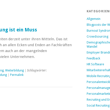
KATEGORIEN
Allgemein
Blogposts der 
ung ist ein Muss
Burnout Syndro
Crowdsourcing
ten derzeit unter ihren Mitteln. Das ist
Demographisch
h an allen Ecken und Enden an Fachkräften
Wandel
llem auch an der mangelnden
Employer Brand
 vielen Unternehmen.
Feedback
HR Software
Mitarbeitererhal
ung
,
Weiterbildung
| Schlagwörter:
ldung
|
Permalink
Mobile Recruitin
Personalentwick
Personalmanag
Personalmarketi
Recruiting und E
Social Recruiting