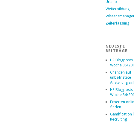
Urlaub
Weiterbildung
Wissensmanage
Zeiterfassung
NEUESTE
BEITRÄGE
HR Blogposts
Woche 35/20
Chancen auf
unbefristete
Anstellung si
HR Blogposts
Woche 34/20
Experten onli
finden
Gamification 
Recruiting