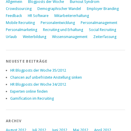
Allgemein
Blogposts der Woche
Burnout Syndrom
Crowdsourcing
Demographischer Wandel
Employer Branding
Feedback
HR Software
Mitarbeitererhaltung
Mobile Recruiting
Personalentwicklung
Personalmanagement
Personalmarketing
Recruiting und Erhaltung
Social Recruiting
Urlaub
Weiterbildung
Wissensmanagement
Zeiterfassung
NEUESTE BEITRÄGE
HR Blogposts der Woche 35/2012
Chancen auf unbefristete Anstellung sinken
HR Blogposts der Woche 34/2012
Experten online finden
Gamification im Recruiting
ARCHIV
August 2012
Juli 2012
Juni 2012
Mai 2012
April 2012