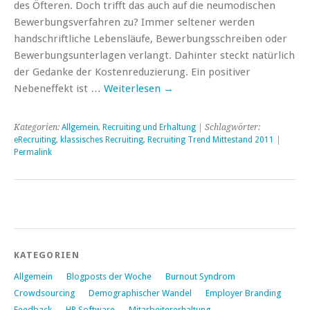
des Öfteren. Doch trifft das auch auf die neumodischen
Bewerbungsverfahren zu? Immer seltener werden
handschriftliche Lebensläufe, Bewerbungsschreiben oder
Bewerbungsunterlagen verlangt. Dahinter steckt natürlich
der Gedanke der Kostenreduzierung. Ein positiver
Nebeneffekt ist …
Weiterlesen
→
Kategorien:
Allgemein
,
Recruiting und Erhaltung
| Schlagwörter:
eRecruiting
,
klassisches Recruiting
,
Recruiting Trend Mittestand 2011
|
Permalink
KATEGORIEN
Allgemein
Blogposts der Woche
Burnout Syndrom
Crowdsourcing
Demographischer Wandel
Employer Branding
Feedback
HR Software
Mitarbeitererhaltung