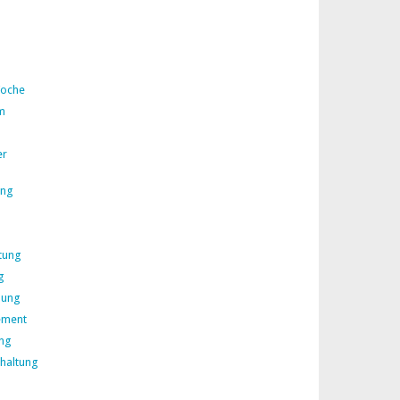
Woche
m
er
ing
tung
g
lung
ement
ng
rhaltung