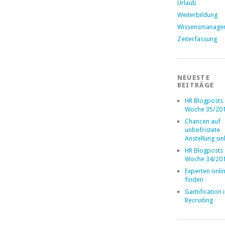
Urlaub
Weiterbildung
Wissensmanage
Zeiterfassung
NEUESTE
BEITRÄGE
HR Blogposts
Woche 35/20
Chancen auf
unbefristete
Anstellung si
HR Blogposts
Woche 34/20
Experten onli
finden
Gamification 
Recruiting