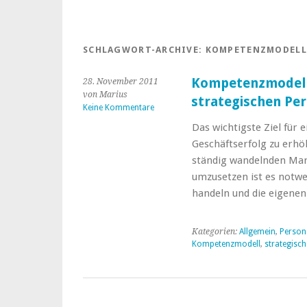
SCHLAGWORT-ARCHIVE:
KOMPETENZMODELL
Kompetenzmodell
28. November 2011
von Marius
strategischen P
Keine Kommentare
Das wichtigste Ziel für 
Geschäftserfolg zu erhö
ständig wandelnden Mark
umzusetzen ist es notwe
handeln und die eigene
Kategorien:
Allgemein
,
Perso
Kompetenzmodell
,
strategisc