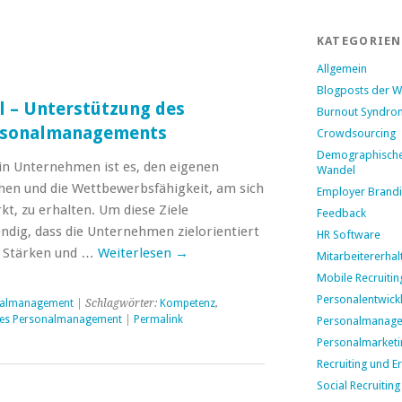
KATEGORIEN
Allgemein
Blogposts der 
 – Unterstützung des
Burnout Syndro
ersonalmanagements
Crowdsourcing
Demographisch
ein Unternehmen ist es, den eigenen
Wandel
hen und die Wettbewerbsfähigkeit, am sich
Employer Brand
t, zu erhalten. Um diese Ziele
Feedback
ndig, dass die Unternehmen zielorientiert
HR Software
n Stärken und …
Weiterlesen
→
Mitarbeitererhal
Mobile Recruitin
Personalentwick
nalmanagement
| Schlagwörter:
Kompetenz
,
hes Personalmanagement
|
Permalink
Personalmanag
Personalmarketi
Recruiting und E
Social Recruiting