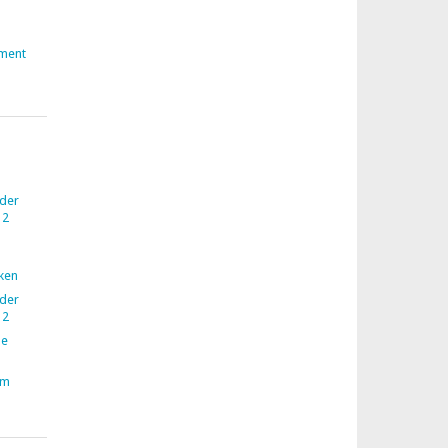
ment
 der
12
nken
 der
12
ne
im