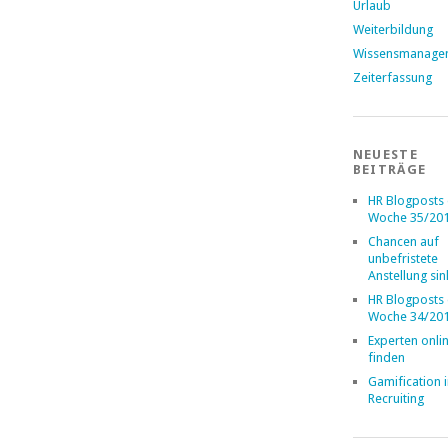
Urlaub
Weiterbildung
Wissensmanage
Zeiterfassung
NEUESTE
BEITRÄGE
HR Blogposts
Woche 35/20
Chancen auf
unbefristete
Anstellung si
HR Blogposts
Woche 34/20
Experten onli
finden
Gamification 
Recruiting