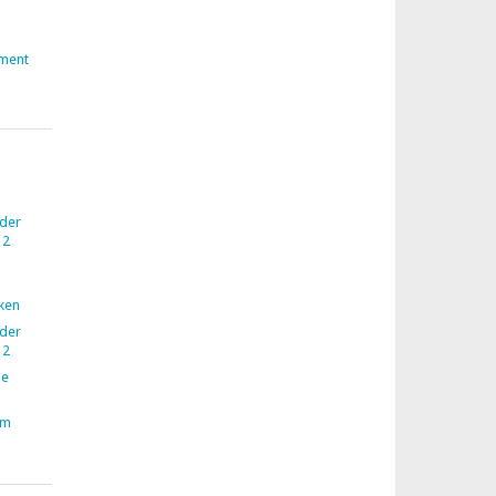
ment
 der
12
nken
 der
12
ne
im