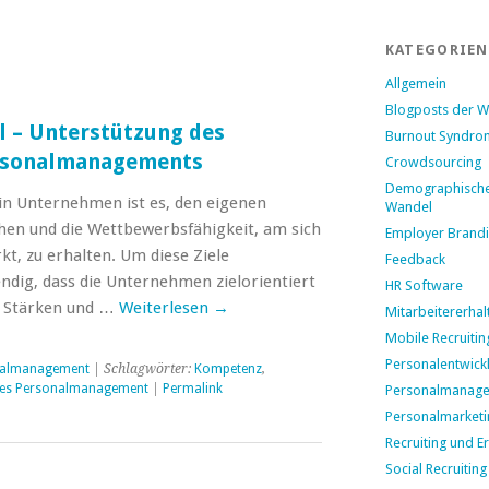
KATEGORIEN
Allgemein
Blogposts der 
 – Unterstützung des
Burnout Syndro
ersonalmanagements
Crowdsourcing
Demographisch
ein Unternehmen ist es, den eigenen
Wandel
hen und die Wettbewerbsfähigkeit, am sich
Employer Brand
t, zu erhalten. Um diese Ziele
Feedback
ndig, dass die Unternehmen zielorientiert
HR Software
n Stärken und …
Weiterlesen
→
Mitarbeitererhal
Mobile Recruitin
Personalentwick
nalmanagement
| Schlagwörter:
Kompetenz
,
hes Personalmanagement
|
Permalink
Personalmanag
Personalmarketi
Recruiting und E
Social Recruiting