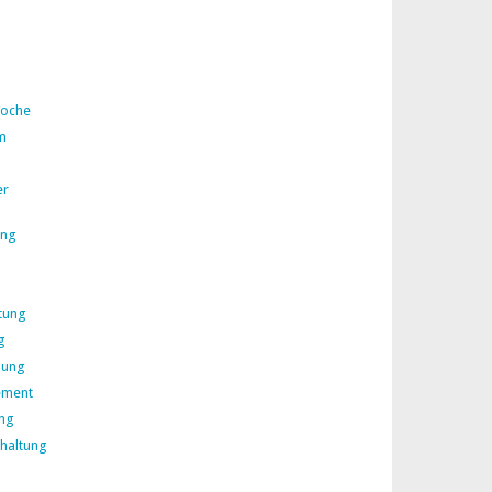
Woche
m
er
ing
tung
g
lung
ement
ng
rhaltung