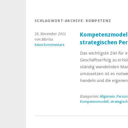
SCHLAGWORT-ARCHIVE:
KOMPETENZ
Kompetenzmodell
28. November 2011
von Marius
strategischen P
Keine Kommentare
Das wichtigste Ziel für 
Geschäftserfolg zu erhö
ständig wandelnden Mark
umzusetzen ist es notwe
handeln und die eigene
Kategorien:
Allgemein
,
Perso
Kompetenzmodell
,
strategisc