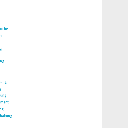
Woche
m
er
ing
tung
g
lung
ement
ng
rhaltung