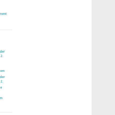
ment
 der
12
nken
 der
12
ne
im