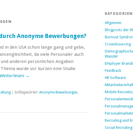
KATEGORIEN
NGEN
Allgemein
Blogposts der 
 durch Anonyme Bewerbungen?
Burnout Syndro
Crowdsourcing
 in den USA schon lange gang und gebe,
Demographisch
ancengleichheit, da viele Personaler auch
Wandel
 und anderen persönlichen Angaben
Employer Brand
 Thema wurde vor kurzen eine Studie
Feedback
Weiterlesen
→
HR Software
Mitarbeitererhal
Mobile Recruitin
haltung
| Schlagwörter:
Anonyme Bewerbungen
,
Personalentwick
Personalmanag
Personalmarketi
Recruiting und E
Social Recruiting