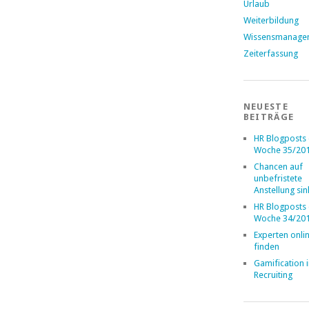
Urlaub
Weiterbildung
Wissensmanage
Zeiterfassung
NEUESTE
BEITRÄGE
HR Blogposts
Woche 35/20
Chancen auf
unbefristete
Anstellung si
HR Blogposts
Woche 34/20
Experten onli
finden
Gamification 
Recruiting