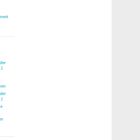
ment
 der
12
nken
 der
12
ne
im