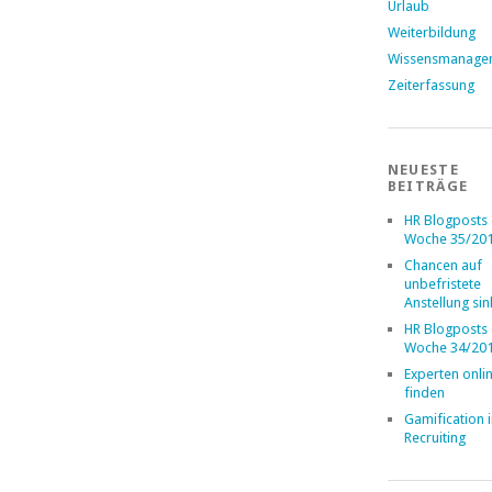
Urlaub
Weiterbildung
Wissensmanage
Zeiterfassung
NEUESTE
BEITRÄGE
HR Blogposts
Woche 35/20
Chancen auf
unbefristete
Anstellung si
HR Blogposts
Woche 34/20
Experten onli
finden
Gamification 
Recruiting