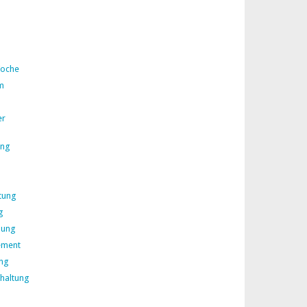
Woche
m
er
ing
tung
g
lung
ement
ng
rhaltung