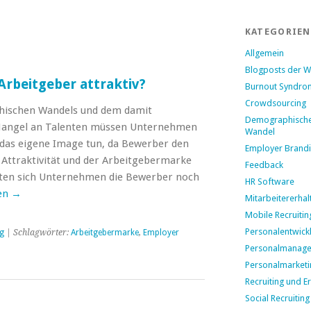
KATEGORIEN
E
Allgemein
Blogposts der 
Arbeitgeber attraktiv?
Burnout Syndro
Crowdsourcing
hischen Wandels und dem damit
Demographisch
ngel an Talenten müssen Unternehmen
Wandel
r das eigene Image tun, da Bewerber den
Employer Brand
Attraktivität und der Arbeitgebermarke
Feedback
ten sich Unternehmen die Bewerber noch
HR Software
en
→
Mitarbeitererhal
Mobile Recruitin
Personalentwick
g
| Schlagwörter:
Arbeitgebermarke
,
Employer
Personalmanag
Personalmarketi
Recruiting und E
Social Recruiting