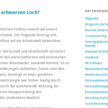
KATEGORIEN
 schwarzen Loch?
Allgemein
Blogposts der 
blichen Einfluss sowohl auf unsere
Burnout Syndro
itswelt. Der folgende Beitrag soll,
Crowdsourcing
nfluss auf die Arbeitswelt beleuchten.
Demographisch
Wandel
r Wirtschaft und Gesellschaft vermehrt
Employer Brand
m den wirtschaftlichen und technischen
Feedback
ktives Miteinander zustande kommt, ist es
HR Software
änderungen vollziehen. Damit man den
Mitarbeitererhal
n, benötigt es einer gezielten
Mobile Recruitin
nalstrategie war bisher häufig durch
Personalentwick
Durch die zunehmende Alterung der
Personalmanag
ische Neuausrichtung des
Personalmarketi
es Umdenkens deutlich.
Recruiting und E
Social Recruiting