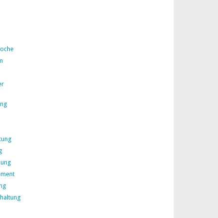
Woche
m
er
ing
tung
g
lung
ement
ng
rhaltung