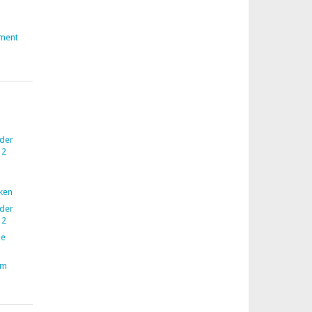
ment
 der
12
nken
 der
12
ne
im