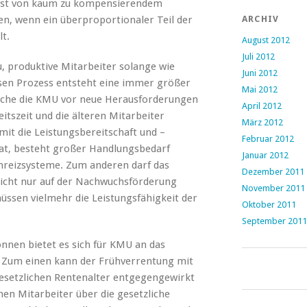
lust von kaum zu kompensierendem
, wenn ein überproportionaler Teil der
ARCHIV
lt.
August 2012
Juli 2012
produktive Mitarbeiter solange wie
Juni 2012
esen Prozess entsteht eine immer größer
Mai 2012
lche die KMU vor neue Herausforderungen
April 2012
eitszeit und die älteren Mitarbeiter
März 2012
it die Leistungsbereitschaft und –
Februar 2012
hat, besteht großer Handlungsbedarf
Januar 2012
Anreizsysteme. Zum anderen darf das
Dezember 2011
cht nur auf der Nachwuchsförderung
November 2011
ssen vielmehr die Leistungsfähigkeit der
Oktober 2011
September 2011
nnen bietet es sich für KMU an das
n. Zum einen kann der Frühverrentung mit
gesetzlichen Rentenalter entgegengewirkt
en Mitarbeiter über die gesetzliche