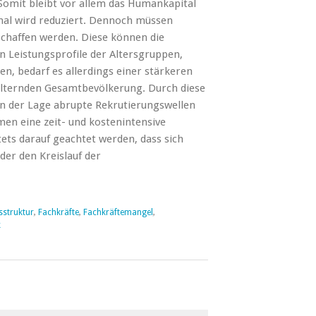
 Somit bleibt vor allem das Humankapital
nal wird reduziert. Dennoch müssen
schaffen werden. Diese können die
n Leistungsprofile der Altersgruppen,
en, bedarf es allerdings einer stärkeren
alternden Gesamtbevölkerung. Durch diese
n der Lage abrupte Rekrutierungswellen
men eine zeit- und kostenintensive
ets darauf geachtet werden, dass sich
der den Kreislauf der
sstruktur
,
Fachkräfte
,
Fachkräftemangel
,
k