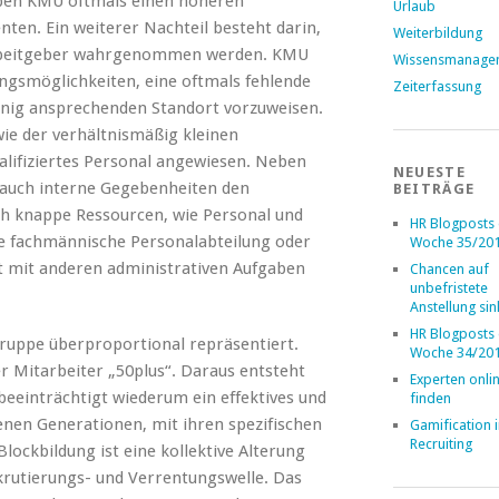
ben KMU oftmals einen höheren
Urlaub
ten. Ein weiterer Nachteil besteht darin,
Weiterbildung
 Arbeitgeber wahrgenommen werden. KMU
Wissensmanage
ungsmöglichkeiten, eine oftmals fehlende
Zeiterfassung
enig ansprechenden Standort vorzuweisen.
ie der verhältnismäßig kleinen
alifiziertes Personal angewiesen. Neben
NEUESTE
uch interne Gegebenheiten den
BEITRÄGE
ch knappe Ressourcen, wie Personal und
HR Blogposts
eine fachmännische Personalabteilung oder
Woche 35/20
ist mit anderen administrativen Aufgaben
Chancen auf
unbefristete
Anstellung si
HR Blogposts
sgruppe überproportional repräsentiert.
Woche 34/20
er Mitarbeiter „50plus“. Daraus entsteht
Experten onli
beeinträchtigt wiederum ein effektives und
finden
enen Generationen, mit ihren spezifischen
Gamification 
Recruiting
lockbildung ist eine kollektive Alterung
krutierungs- und Verrentungswelle. Das