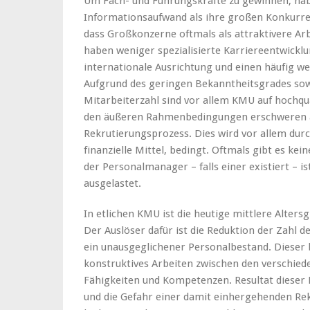
Um Fach- und Führungskräfte zu gewinnen, ha
Informationsaufwand als ihre großen Konkurren
dass Großkonzerne oftmals als attraktivere
haben weniger spezialisierte Karriereentwickl
internationale Ausrichtung und einen häufig w
Aufgrund des geringen Bekanntheitsgrades sow
Mitarbeiterzahl sind vor allem KMU auf hochqu
den äußeren Rahmenbedingungen erschweren a
Rekrutierungsprozess. Dies wird vor allem dur
finanzielle Mittel, bedingt. Oftmals gibt es k
der Personalmanager – falls einer existiert – 
ausgelastet.
In etlichen KMU ist die heutige mittlere Alter
Der Auslöser dafür ist die Reduktion der Zahl d
ein unausgeglichener Personalbestand. Dieser 
konstruktives Arbeiten zwischen den verschied
Fähigkeiten und Kompetenzen. Resultat dieser B
und die Gefahr einer damit einhergehenden Re