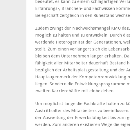
bedeutet, es kann zu einem schlagartigen Ver
Erfahrungs-, Branchen- und Fachwissen kommen
Belegschaft zeitgleich in den Ruhestand wechse
Zudem zwingt der Nachwuchsmangel KMU dazu, 
möglich zu halten und zu entwickeln. Durch di
werdende Heterogenität der Generationen, we
stellt. Zum einen verlängert sich die Lebensarb
bleiben dem Unternehmen länger erhalten. Dam
fähigkeit aller Mitarbeiter dauerhaft Bestand 
bezüglich der Arbeitsplatzgestaltung und der 
Hauptaugenmerk der Kompetenzentwicklung ni
liegen. Sondern die Entwicklungsprogramme mü
zweiten Karrierehälfte mit einbeziehen.
Um möglichst lange die Fachkräfte halten zu kö
Austrittsalter des Mitarbeiters zu beeinflusse
der Ausweitung der Erwerbsfähigkeit bis zum 
werden. Zum anderen existieren Wege die eigen